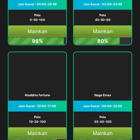
Jam Gacor : 00:00-23:59
Jam Gacor : 03:00-23:59
Pola
Pola
0-50-100
45-50-60
Mainkan
Mainkan
96%
80%
Aladdins fortune
Naga Emas
Jam Gacor : 12:00-17:00
Jam Gacor : 00:00-22:00
Pola
Pola
10-20-100
35-40-100
Mainkan
Mainkan