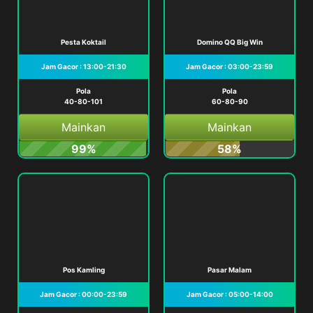
Pesta Koktail
Domino QQ Big Win
Jam Gacor : 13:00-21:30
Jam Gacor : 03:00-23:59
Pola
Pola
40-80-101
60-80-90
Mainkan
Mainkan
99%
58%
Pos Kamling
Pasar Malam
Jam Gacor : 00:00-23:59
Jam Gacor : 05:00-14:00