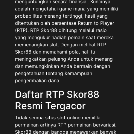
menguntungkan secara finansial. Kuncinya
adalah mengetahui game mana yang memiliki
probabilitas menang tertinggi, hasil yang
ditentukan oleh persentase Return to Player
(RTP). RTP Skor88 dihitung melalui rasio
yang mengukur hadiah pemain saat mereka
memenangkan slot. Dengan melihat RTP
Skor88 dan memahami pola, hal itu
meningkatkan peluang Anda untuk menang
dan memungkinkan Anda bermain dengan
pengetahuan tentang kemampuan
pengembalian dana.
Daftar RTP Skor88
Resmi Tergacor
Tidak semua situs slot online memiliki
permainan artinya RTP permainan bervariasi.
Skor88 dengan bangga menawarkan banyak