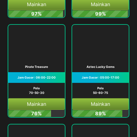
Mainkan
Mainkan
97%
99%
Pirate Treasure
Aztec Lucky Gems
Jam Gacor : 06:00-22:00
Jam Gacor : 05:00-17:00
Pola
Pola
70-50-30
50-60-75
Mainkan
Mainkan
76%
89%