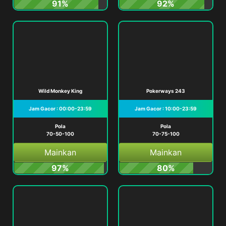
91%
92%
Wild Monkey King
Pokerways 243
Jam Gacor : 00:00-23:59
Jam Gacor : 10:00-23:59
Pola
Pola
70-50-100
70-75-100
Mainkan
Mainkan
97%
80%