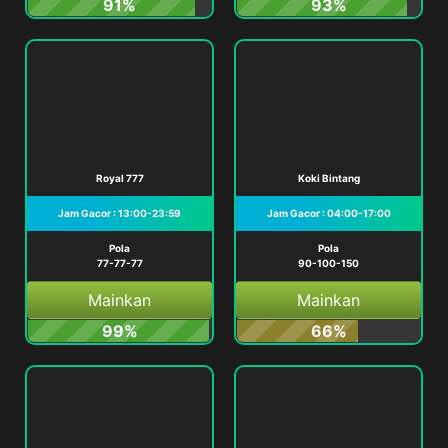
91%
93%
Royal 777
Koki Bintang
Jam Gacor : 13:00-23:59
Jam Gacor : 04:00-17:00
Pola
Pola
77-77-77
90-100-150
Mainkan
Mainkan
99%
66%