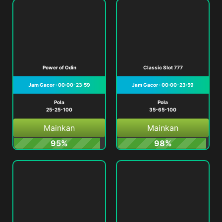
Power of Odin
Classic Slot 777
Jam Gacor : 00:00-23:59
Jam Gacor : 00:00-23:59
Pola
Pola
25-25-100
35-65-100
Mainkan
Mainkan
95%
98%