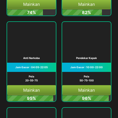
Mainkan
Mainkan
74%
82%
Anti Narkoba
Pendekar Kapak
Jam Gacor : 04:05-22:05
Jam Gacor : 10:00-22:00
Pola
Pola
20-55-75
50-75-100
Mainkan
Mainkan
95%
96%