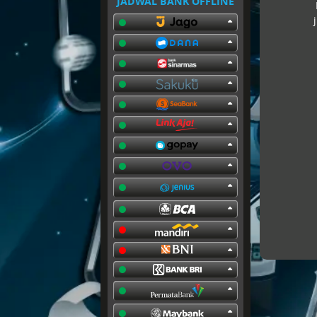
JADWAL BANK OFFLINE