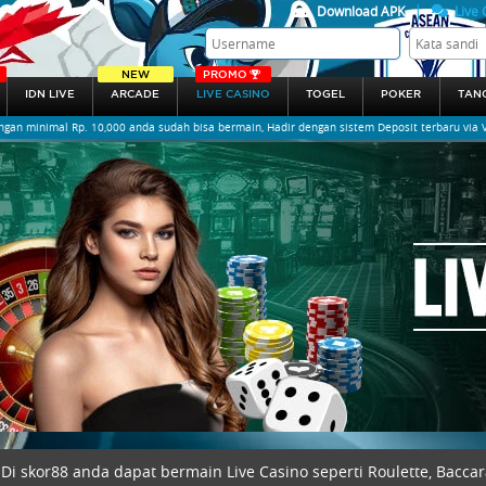
|
Download APK
Live 
NEW
PROMO
IDN LIVE
ARCADE
LIVE CASINO
TOGEL
POKER
TAN
 minimal Rp. 10,000 anda sudah bisa bermain, Hadir dengan sistem Deposit terbaru via V
Di skor88 anda dapat bermain Live Casino seperti Roulette, Baccarat